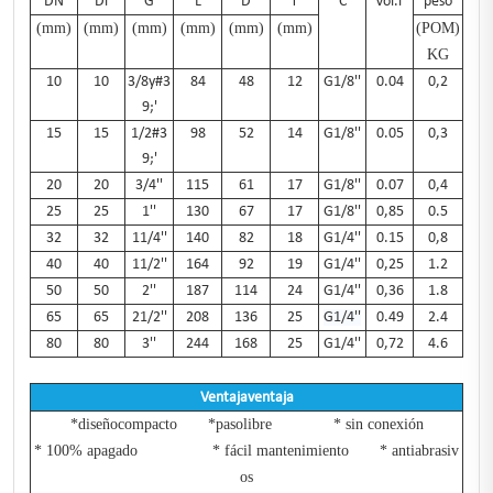
DN
Di
G
L
D
T
C
Vol.l
peso
(mm)
(mm)
(mm)
(mm)
(mm)
(mm)
(POM
)
KG
10
10
3/8y#3
84
48
12
G1/8''
0.04
0,2
9;'
15
15
1/2#3
98
52
14
G1/8''
0.05
0,3
9;'
20
20
3/4''
115
61
17
G1/8''
0.07
0,4
25
25
1''
130
67
17
G1/8''
0,85
0.5
32
32
11/4''
140
82
18
G1/4''
0.15
0,8
40
40
11/2''
164
92
19
G1/4''
0,25
1.2
50
50
2''
187
114
24
G1/4''
0,36
1.8
65
65
21/2''
208
136
25
G1/4''
0.49
2.4
80
80
3''
244
168
25
G1/4''
0,72
4.6
Ventajaventaja
*diseñocompacto *pasolibre * sin conexión
* 100% apagado * fácil mantenimiento * antiabrasiv
os