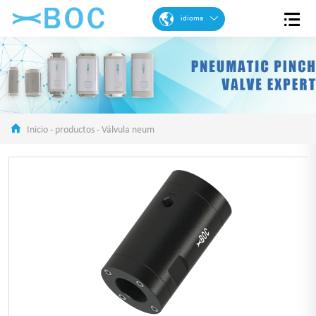
idioma
inglés
francés
español
portugués
Inicio
-
productos
-
Válvula neum
árabe
alemán
Chinese