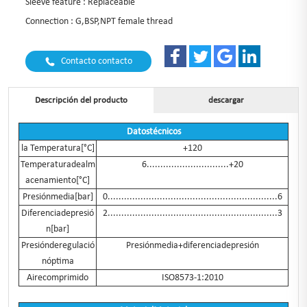
Sleeve feature : Replaceable
Connection : G,BSP,NPT female thread
Contacto contacto
Descripción del producto
descargar
Datostécnicos
la Temperatura[°C]
+120
Temperaturadealm
6..............................+20
acenamiento[°C]
Presiónmedia[bar]
0..............................................................6
Diferenciadepresió
2..............................................................3
n[bar]
Presiónderegulació
Presiónmedia+diferenciadepresión
nóptima
Airecomprimido
ISO8573-1:2010