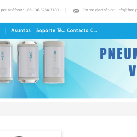
 por teléfono : +86-136-3264-7180
Correo electrónico : info@boc-
s
Asuntos
Soporte Técnico
Contacto Contacto