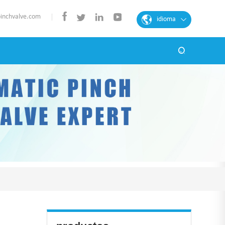
pinchvalve.com
idioma
inglés
francés
español
portugués
árabe
alemán
Chinese