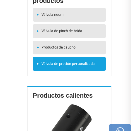
productos
▸
Válvula neum
▸
Válvula de pinch de brida
▸
Productos de caucho
▸
Válvula de presión personalizada
Productos calientes